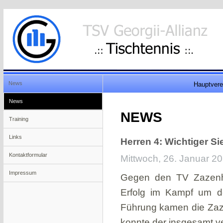
News
Hauptvere
News
NEWS
Training
Links
Herren 4: Wichtiger S
Kontaktformular
Mittwoch, 26. Januar 20
Impressum
Gegen den TV Zazenha
Erfolg im Kampf um de
Führung kamen die Zaze
konnte der insgesamt v